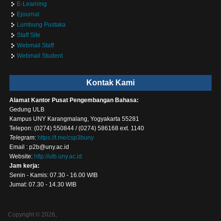
E-Learning
Ejournal
Lumbung Pustaka
Staff Site
Webmail Staff
Webmail Student
Kontak Kami
Alamat Kantor Pusat Pengembangan Bahasa:
Gedung ULB
Kampus UNY Karangmalang, Yogyakarta 55281
Telepon: (0274) 550844 / (0274) 586168 ext. 1140
Telegram
:
https://t.me/csp3buny
Email : p2b@uny.ac.id
Website:
http://ulb.uny.ac.id
Jam kerja:
Senin - Kamis: 07.30 - 16.00 WIB
Jumat: 07.30 - 14.30 WIB
Copyright © 2026,