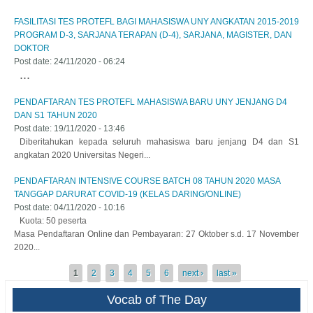
FASILITASI TES PROTEFL BAGI MAHASISWA UNY ANGKATAN 2015-2019
PROGRAM D-3, SARJANA TERAPAN (D-4), SARJANA, MAGISTER, DAN
DOKTOR
Post date:
24/11/2020 - 06:24
...
PENDAFTARAN TES PROTEFL MAHASISWA BARU UNY JENJANG D4
DAN S1 TAHUN 2020
Post date:
19/11/2020 - 13:46
Diberitahukan kepada seluruh mahasiswa baru jenjang D4 dan S1
angkatan 2020 Universitas Negeri...
PENDAFTARAN INTENSIVE COURSE BATCH 08 TAHUN 2020 MASA
TANGGAP DARURAT COVID-19 (KELAS DARING/ONLINE)
Post date:
04/11/2020 - 10:16
Kuota: 50 peserta
Masa Pendaftaran Online dan Pembayaran: 27 Oktober s.d. 17 November
2020...
Pages
1
2
3
4
5
6
next ›
last »
Vocab of The Day