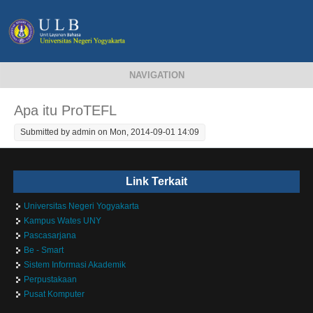
NAVIGATION
Apa itu ProTEFL
Submitted by
admin
on Mon, 2014-09-01 14:09
Link Terkait
Universitas Negeri Yogyakarta
Kampus Wates UNY
Pascasarjana
Be - Smart
Sistem Informasi Akademik
Perpustakaan
Pusat Komputer