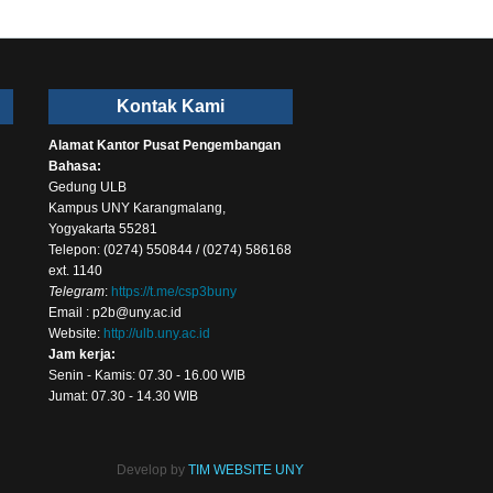
Kontak Kami
Alamat Kantor Pusat Pengembangan
Bahasa:
Gedung ULB
Kampus UNY Karangmalang,
Yogyakarta 55281
Telepon: (0274) 550844 / (0274) 586168
ext. 1140
Telegram
:
https://t.me/csp3buny
Email : p2b@uny.ac.id
Website:
http://ulb.uny.ac.id
Jam kerja:
Senin - Kamis: 07.30 - 16.00 WIB
Jumat: 07.30 - 14.30 WIB
Develop by
TIM WEBSITE UNY