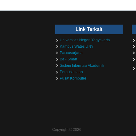
Link Terkait
Universitas Negeri Yogyakarta
Kampus Wates UNY
Pascasarjana
Be - Smart
Sistem Informasi Akademik
Perpustakaan
Pusat Komputer
Copyright © 2026,